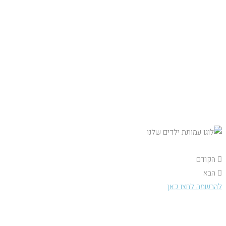
רפואית
הלימודים מתקיימים במרכז
שניידר
בשיתוף
הקודם
הבא
להרשמה לחצו כאן