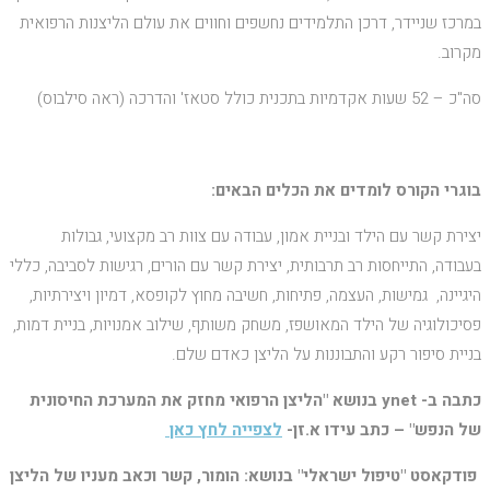
במרכז שניידר, דרכן התלמידים נחשפים וחווים את עולם הליצנות הרפואית
מקרוב.
סה"כ – 52 שעות אקדמיות בתכנית כולל סטאז' והדרכה (ראה סילבוס)
בוגרי הקורס לומדים את הכלים הבאים:
יצירת קשר עם הילד ובניית אמון, עבודה עם צוות רב מקצועי, גבולות
בעבודה, התייחסות רב תרבותית, יצירת קשר עם הורים, רגישות לסביבה, כללי
היגיינה, גמישות, העצמה, פתיחות, חשיבה מחוץ לקופסא, דמיון ויצירתיות,
פסיכולוגיה של הילד המאושפז, משחק משותף, שילוב אמנויות, בניית דמות,
בניית סיפור רקע והתבוננות על הליצן כאדם שלם.
כתבה ב- ynet בנושא "הליצן הרפואי מחזק את המערכת החיסונית
של הנפש" – כתב עידו א.זן-
לצפייה לחץ כאן
פודקאסט "טיפול ישראלי" בנושא: הומור, קשר וכאב מעניו של הליצן