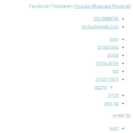
Facebook-f
Instagram
Youtube
Whatsapp
Phone-alt
052-8988742
nirchu@gmail.com
ראשי
צוות המורים
מטרות
אודות שניידר
חזון
לימודי תעודה
סילבוס
גלרייה
צור קשר
תפריט
ראשי