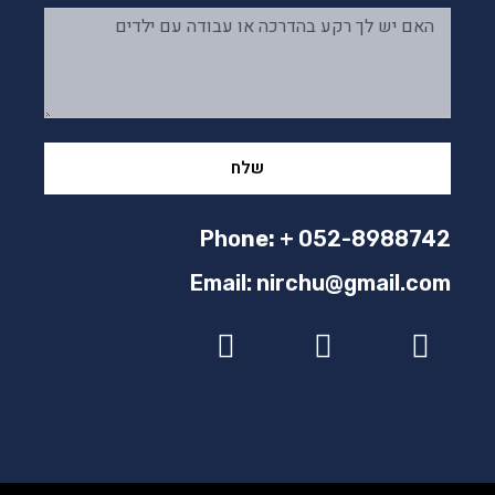
שלח
Pho
ne:
+ 052-8988742
Email: nirchu@gmail.com