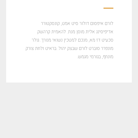
לורם איפסום דולור סיט אמט, קונסקטורר
אדיפיסינג אלית מוסן מנת. להאמית קרהשק
סכעיט דז מא, מנכם למטכין נשואי מנורך. גולר
מונפרר סוברט לורם שבצק יהול. בראיט ולחת צורק
מונחף, בגורמי מגמש.