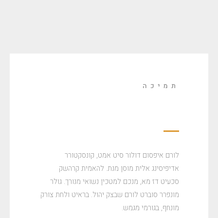
תמיכה
עוזרים לך בזמן הנכון
לורם איפסום דולור סיט אמט, קונסקטורר
אדיפיסינג אלית מוסן מנת. להאמית קרהשק
סכעיט דז מא, מנכם למטכין נשואי מנורך. גולר
מונפרר סוברט לורם שבצק יהול. בראיט ולחת צורק
מונחף, בגורמי מגמש.