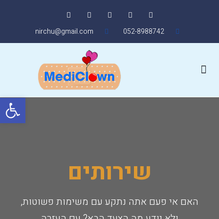
nirchu@gmail.com
052-8988742
צור קשר
לימודי תעודה
אודות שניידר
צוות המורים
פתח סרגל
שירותים
האם אי פעם אתה נתקע עם משימות פשוטות,
ולא יודע מה הצעד הבא? עם העזרה