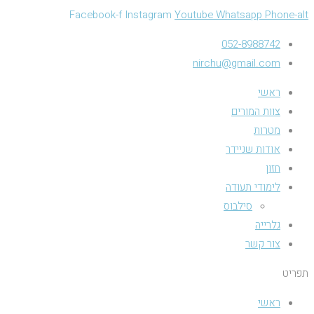
Facebook-f
Instagram
Youtube
Whatsapp
Phone-alt
052-8988742
nirchu@gmail.com
ראשי
צוות המורים
מטרות
אודות שניידר
חזון
לימודי תעודה
סילבוס
גלרייה
צור קשר
תפריט
ראשי