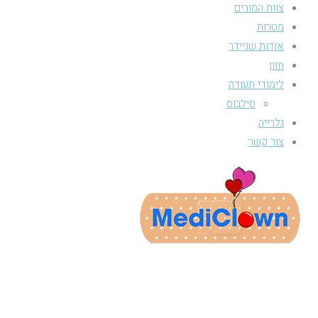
צוות המורים
מטרות
אודות שניידר
חזון
לימודי תעודה
סילבוס
גלרייה
צור קשר