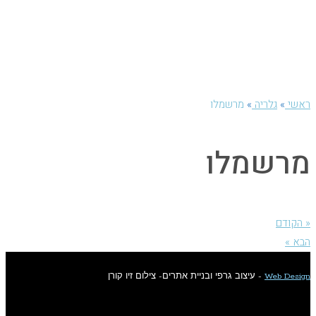
ראשי
»
גלריה
»
מרשמלו
מרשמלו
« הקודם
הבא »
Web Design
- עיצוב גרפי ובניית אתרים- צילום זיו קורן