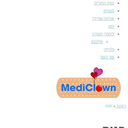
צוות המורים
מטרות
אודות שניידר
חזון
לימודי תעודה
סילבוס
גלרייה
צור קשר
ראשי
»
חנות