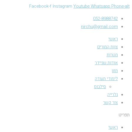
Facebook-f
Instagram
Youtube
Whatsapp
Phone-alt
052-8988742
nirchu@gmail.com
ראשי
צוות המורים
מטרות
אודות שניידר
חזון
לימודי תעודה
סילבוס
גלרייה
צור קשר
תפריט
ראשי