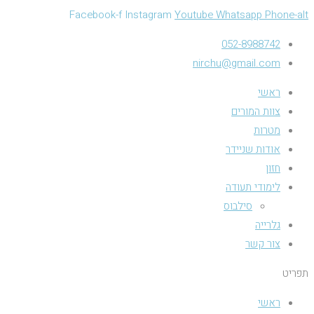
Facebook-f
Instagram
Youtube
Whatsapp
Phone-alt
052-8988742
nirchu@gmail.com
ראשי
צוות המורים
מטרות
אודות שניידר
חזון
לימודי תעודה
סילבוס
גלרייה
צור קשר
תפריט
ראשי