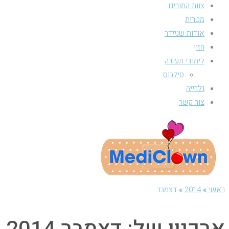
צוות המורים
מטרות
אודות שניידר
חזון
לימודי תעודה
סילבוס
גלרייה
צור קשר
ראשי
»
2014
»
דצמבר