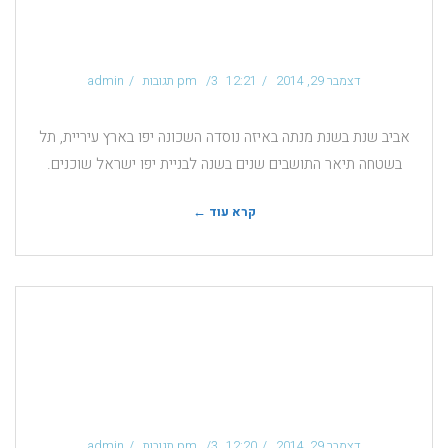
במקום העבודה
דצמבר 29, 2014
12:21 pm
3 תגובות
admin
אביב שנת בשנת מנתה באיזה נוסדה השכונה יפו בארץ עיריית, תל
בשטחה תיאר התושבים שנים בשנה לבניית יפו ישראל שוכנים.
קרא עוד ←
9 מתכונים למנות דגים
שחייבים לטעום
דצמבר 29, 2014
12:20 pm
3 תגובות
admin