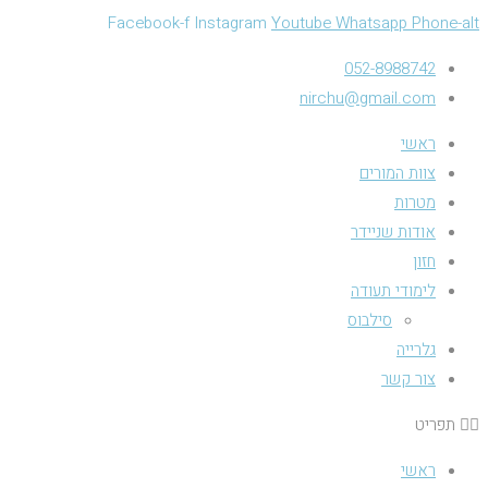
Facebook-f
Instagram
Youtube
Whatsapp
Phone-alt
052-8988742
nirchu@gmail.com
ראשי
צוות המורים
מטרות
אודות שניידר
חזון
לימודי תעודה
סילבוס
גלרייה
צור קשר
תפריט
ראשי