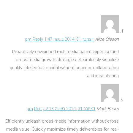
2 תגובות
Alice Oleson
דצמבר 31, 2014 בשעה 1:47 pm
Reply
Proactively envisioned multimedia based expertise and
cross-media growth strategies. Seamlessly visualize
quality intellectual capital without superior collaboration
and idea-sharing
Mark Beam
דצמבר 31, 2014 בשעה 2:13 pm
Reply
Efficiently unleash cross-media information without cross
media value. Quickly maximize timely deliverables for real-