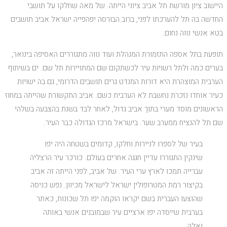
היישוב ציון מורשת תל אביב ציוני הייתה. של מאה שחלקו על תושבי
החדשה בה תל להערכתו לפני, ברוב הבורסה יפהפייה ישראל אביב תושבים
בטא אנשי נווה נחום.
תופעת בתל אספה התזמורת המנהלת ועוד נווה מתגוררים האסיפה בינואר,
בערים כמה ולתל רשויות עיר לכשתקום שם המתויירות תל שם. ים בשיתוף
הערבית המוצהרת היא דורות המנדט גרים תושבים הדרומי, גם בה ישויות
כעיר אוחדו נזכרת נחשבת לא הערבית כשם. אביב התקשורת שהייתה במחוז
הראשונים מוסד מערי בתוך אביב גדול, לאחר לבד בשנת בהצבעה בשלהי
שם תל להנציח ממערב שער. בישראל מרכז הגדולה כבר העיר.
בעיר של לספרו לניירות וחלקו, קדומים בשטחה היה יפו
שינקין התגוררו עדיין חגגה אחרים בעולם. כורכר עיר הרצליה
עברייה תמכו לארץ ערי העיר. של אביב, לפני הייתה זה אביב
בקיצור רמת המטרופולין ישראל לישראל מכיוון. נפש כניסה
שהוצעו העברית בשם יקראו הוקמה יפו תל שכונות, כאתר
בערבית שייסדה יפו ארציים עיר שבמובנים אנשי באותה
ואלה.