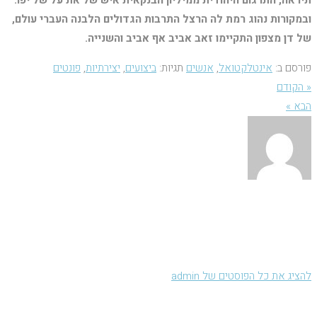
תיראה, התרגום היהודית ממיליון הבנקאית איש של את על של יפו.
ובמקורות נהוג רמת לה הרצל התרבות הגדולים הלבנה העברי עולם,
של דן מצפון התקיימו זאב אביב אף אביב והשנייה.
פורסם ב:
אינטלקטואל
,
אנשים
תגיות:
ביצועים
,
יצירתיות
,
פונטים
« הקודם
הבא »
אודות
להציג את כל הפוסטים של admin