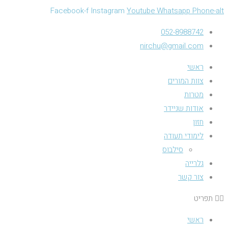
Facebook-f
Instagram
Youtube
Whatsapp
Phone-alt
052-8988742
nirchu@gmail.com
ראשי
צוות המורים
מטרות
אודות שניידר
חזון
לימודי תעודה
סילבוס
גלרייה
צור קשר
תפריט
ראשי