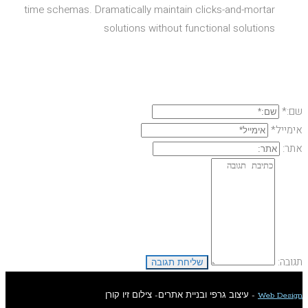
time schemas. Dramatically maintain clicks-and-mortar
solutions without functional solutions
השארת תגובה
שם:*
אימייל*
אתר:
תגובה:
Web Design
- עיצוב גרפי ובניית אתרים- צילום זיו קורן