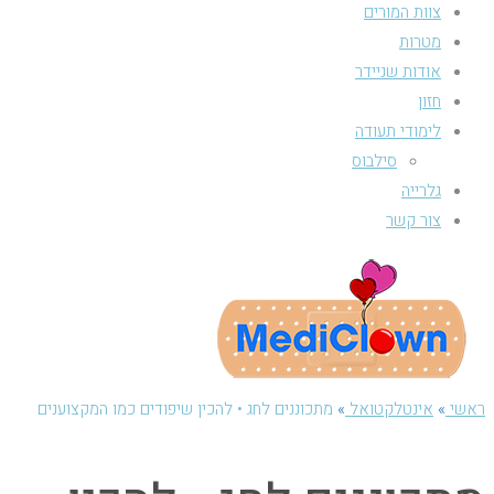
צוות המורים
מטרות
אודות שניידר
חזון
לימודי תעודה
סילבוס
גלרייה
צור קשר
ראשי
»
אינטלקטואל
»
מתכוננים לחג • להכין שיפודים כמו המקצוענים